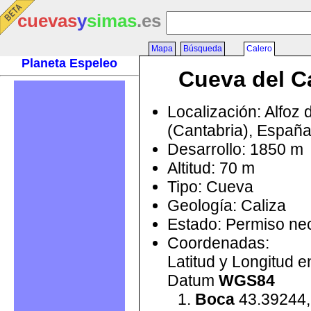
cuevas
y
simas
.es
Mapa
Búsqueda
Calero
Planeta Espeleo
Cueva del C
Localización: Alfoz 
(Cantabria), Españ
Desarrollo: 1850 m
Altitud: 70 m
Tipo: Cueva
Geología: Caliza
Estado: Permiso ne
Coordenadas:
Latitud y Longitud 
Datum
WGS84
Boca
43.39244,