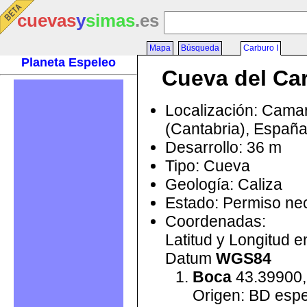
cuevas
y
simas
.es
Mapa
Búsqueda
Carburo I
Planeta Espeleo
Cueva del Car
Localización: Cama
(Cantabria), Españ
Desarrollo: 36 m
Tipo: Cueva
Geología: Caliza
Estado: Permiso ne
Coordenadas:
Latitud y Longitud 
Datum
WGS84
Boca
43.39900,
Origen: BD esp