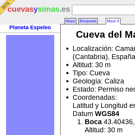
cuevas
y
simas
.es
Mapa
Búsqueda
Mazo X
Planeta Espeleo
Cueva del M
Localización: Cama
(Cantabria), Españ
Altitud: 30 m
Tipo: Cueva
Geología: Caliza
Estado: Permiso ne
Coordenadas:
Latitud y Longitud 
Datum
WGS84
Boca
43.40436,
Altitud: 30 m