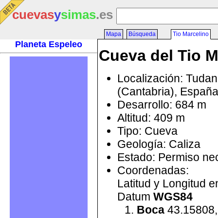
cuevas
y
simas
.es
Mapa
Búsqueda
Tio Marcelino
Planeta Espeleo
Cueva del Tio M
Localización: Tuda
(Cantabria), Españ
Desarrollo: 684 m
Altitud: 409 m
Tipo: Cueva
Geología: Caliza
Estado: Permiso ne
Coordenadas:
Latitud y Longitud 
Datum
WGS84
Boca
43.15808,