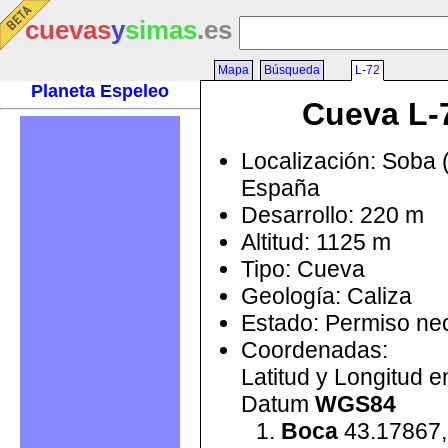
cuevas
y
simas
.es
Mapa
Búsqueda
L-72
Planeta Espeleo
Cueva L-
Localización: Soba 
España
Desarrollo: 220 m
Altitud: 1125 m
Tipo: Cueva
Geología: Caliza
Estado: Permiso ne
Coordenadas:
Latitud y Longitud 
Datum
WGS84
Boca
43.17867,