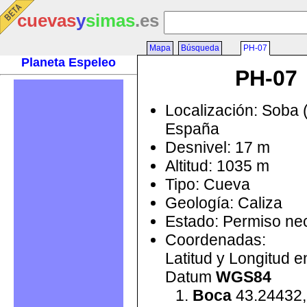
cuevas
y
simas
.es
Mapa
Búsqueda
PH-07
Planeta Espeleo
PH-07
Localización: Soba 
España
Desnivel: 17 m
Altitud: 1035 m
Tipo: Cueva
Geología: Caliza
Estado: Permiso ne
Coordenadas:
Latitud y Longitud 
Datum
WGS84
Boca
43.24432,