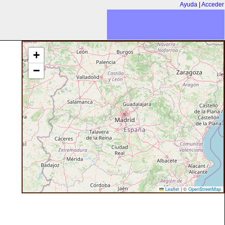
Ayuda
|
Acceder
+
−
Leaflet
|
©
OpenStreetMap