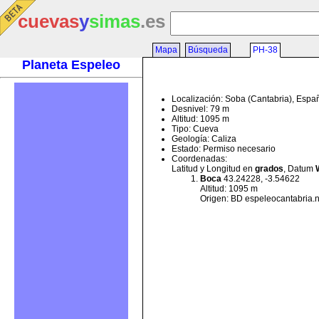
cuevas
y
simas
.es
Mapa
Búsqueda
PH-38
Planeta Espeleo
Localización: Soba (Cantabria), Espa
Desnivel: 79 m
Altitud: 1095 m
Tipo: Cueva
Geología: Caliza
Estado: Permiso necesario
Coordenadas:
Latitud y Longitud en
grados
, Datum
Boca
43.24228, -3.54622
Altitud: 1095 m
Origen: BD espeleocantabria.