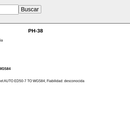
PH-38
ña
WGS84
net AUTO ED50-7 TO WGS84, Fiabilidad: desconocida