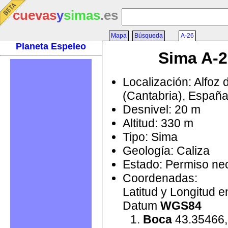
cuevas
y
simas
.es
Mapa
Búsqueda
A-26
Planeta Espeleo
Sima A-2
Localización: Alfoz 
(Cantabria), Españ
Desnivel: 20 m
Altitud: 330 m
Tipo: Sima
Geología: Caliza
Estado: Permiso ne
Coordenadas:
Latitud y Longitud 
Datum
WGS84
Boca
43.35466,