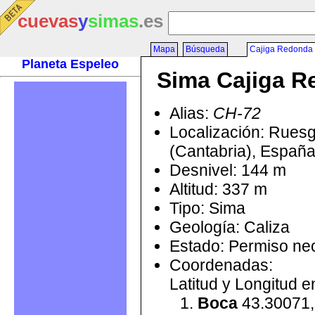
cuevas
y
simas
.es
Mapa
Búsqueda
Cajiga Redonda
Planeta Espeleo
Sima Cajiga 
Alias:
CH-72
Localización: Rues
(Cantabria), Españ
Desnivel: 144 m
Altitud: 337 m
Tipo: Sima
Geología: Caliza
Estado: Permiso ne
Coordenadas:
Latitud y Longitud 
Boca
43.30071,