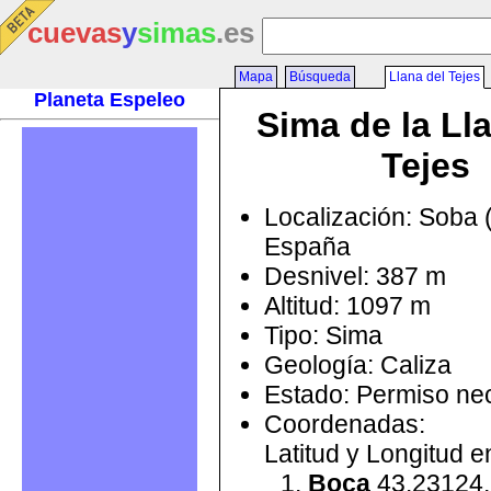
cuevas
y
simas
.es
Mapa
Búsqueda
Llana del Tejes
Planeta Espeleo
Sima de la Ll
Tejes
Localización: Soba 
España
Desnivel: 387 m
Altitud: 1097 m
Tipo: Sima
Geología: Caliza
Estado: Permiso ne
Coordenadas:
Latitud y Longitud 
Boca
43.23124,