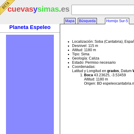
cuevas
y
simas
.es
Mapa
Búsqueda
Hornijo Sur-5
Planeta Espeleo
Localización: Soba (Cantabria), Espa
Desnivel: 115 m
Altitud: 1180 m
Tipo: Sima
Geología: Caliza
Estado: Permiso necesario
Coordenadas:
Latitud y Longitud en
grados
, Datum
Boca
43.23625, -3.53459
Altitud: 1180 m
Origen: BD espeleocantabria.