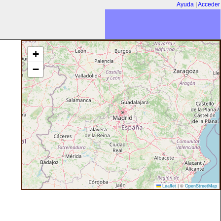
Ayuda
|
Acceder
+
−
Leaflet
|
©
OpenStreetMap