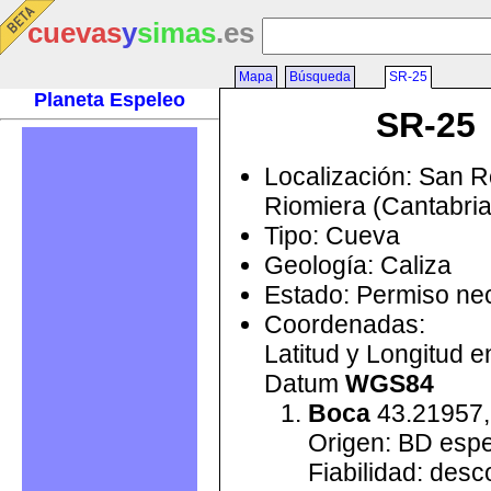
cuevas
y
simas
.es
Mapa
Búsqueda
SR-25
Planeta Espeleo
SR-25
Localización: San 
Riomiera (Cantabri
Tipo: Cueva
Geología: Caliza
Estado: Permiso ne
Coordenadas:
Latitud y Longitud 
Datum
WGS84
Boca
43.21957,
Origen: BD esp
Fiabilidad: des