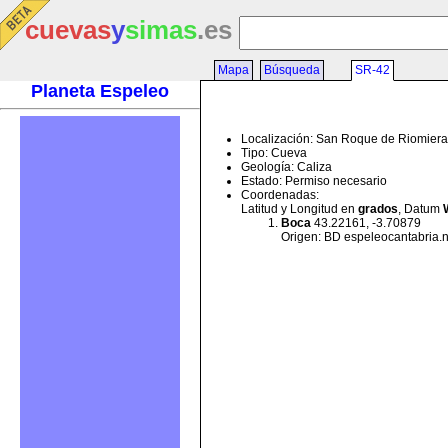
cuevas
y
simas
.es
Mapa
Búsqueda
SR-42
Planeta Espeleo
Localización: San Roque de Riomiera
Tipo: Cueva
Geología: Caliza
Estado: Permiso necesario
Coordenadas:
Latitud y Longitud en
grados
, Datum
Boca
43.22161, -3.70879
Origen: BD espeleocantabria.