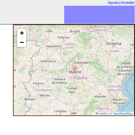
Ayuda
|
Acceder
+
−
Leaflet
|
©
OpenStreetMap