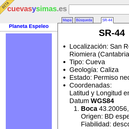
cuevas
y
simas
.es
Mapa
Búsqueda
SR-44
Planeta Espeleo
SR-44
Localización: San 
Riomiera (Cantabri
Tipo: Cueva
Geología: Caliza
Estado: Permiso ne
Coordenadas:
Latitud y Longitud 
Datum
WGS84
Boca
43.20056,
Origen: BD esp
Fiabilidad: des