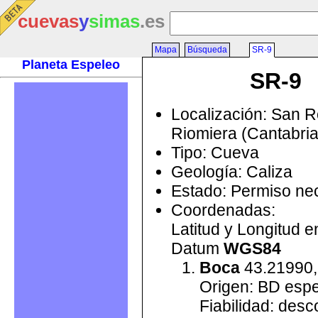
cuevas
y
simas
.es
Mapa
Búsqueda
SR-9
Planeta Espeleo
SR-9
Localización: San 
Riomiera (Cantabri
Tipo: Cueva
Geología: Caliza
Estado: Permiso ne
Coordenadas:
Latitud y Longitud 
Datum
WGS84
Boca
43.21990,
Origen: BD esp
Fiabilidad: des