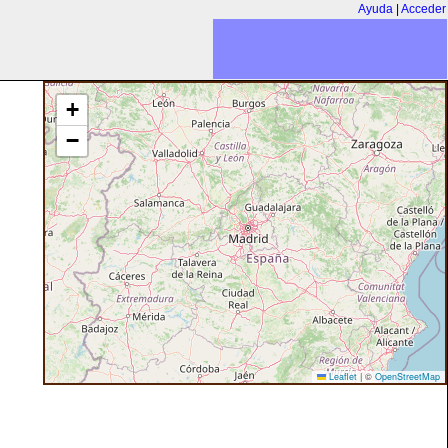
Ayuda
|
Acceder
+
−
Leaflet
|
©
OpenStreetMap