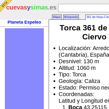
cuevas
y
simas
.es
Mapa
Búsqueda
361 de Hoyu Cie
Planeta Espeleo
Torca 361 de
Ciervo
Localización: Arred
(Cantabria), Españ
Desnivel: 130 m
Altitud: 1060 m
Tipo: Torca
Geología: Caliza
Estado: Permiso ne
Coordenadas:
Latitud y Longitud 
Boca
43.25115,