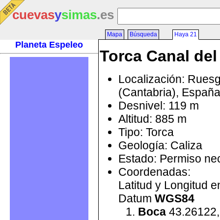
cuevas
y
simas
.es
Mapa
Búsqueda
Haya 21
Planeta Espeleo
Torca Canal del
Localización: Rues
(Cantabria), Españ
Desnivel: 119 m
Altitud: 885 m
Tipo: Torca
Geología: Caliza
Estado: Permiso ne
Coordenadas:
Latitud y Longitud 
Datum
WGS84
Boca
43.26122,