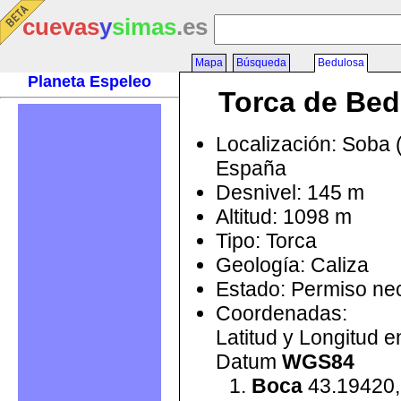
cuevas
y
simas
.es
Mapa
Búsqueda
Bedulosa
Planeta Espeleo
Torca de Bed
Localización: Soba 
España
Desnivel: 145 m
Altitud: 1098 m
Tipo: Torca
Geología: Caliza
Estado: Permiso ne
Coordenadas:
Latitud y Longitud 
Datum
WGS84
Boca
43.19420,