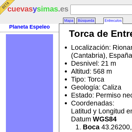
cuevas
y
simas
.es
Mapa
Búsqueda
Entreculos
Planeta Espeleo
Torca de Entr
Localización: Rion
(Cantabria), Españ
Desnivel: 21 m
Altitud: 568 m
Tipo: Torca
Geología: Caliza
Estado: Permiso ne
Coordenadas:
Latitud y Longitud 
Datum
WGS84
Boca
43.26200,