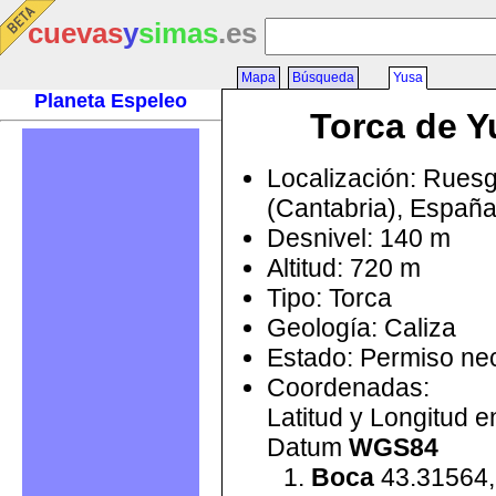
cuevas
y
simas
.es
Mapa
Búsqueda
Yusa
Planeta Espeleo
Torca de Y
Localización: Rues
(Cantabria), Españ
Desnivel: 140 m
Altitud: 720 m
Tipo: Torca
Geología: Caliza
Estado: Permiso ne
Coordenadas:
Latitud y Longitud 
Datum
WGS84
Boca
43.31564,