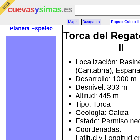
cuevas
y
simas
.es
Mapa
Búsqueda
Regato Calero II
Planeta Espeleo
Torca del Regat
II
Localización: Rasin
(Cantabria), Españ
Desarrollo: 1000 m
Desnivel: 303 m
Altitud: 445 m
Tipo: Torca
Geología: Caliza
Estado: Permiso ne
Coordenadas:
Latitud y Longitud 