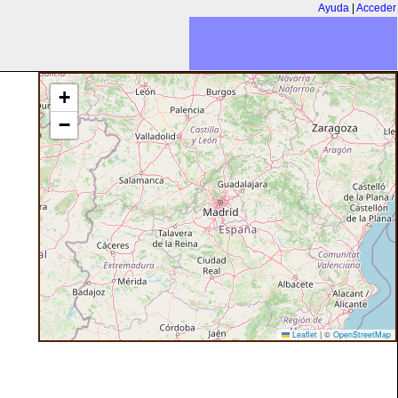
Ayuda
|
Acceder
+
−
Leaflet
|
©
OpenStreetMap