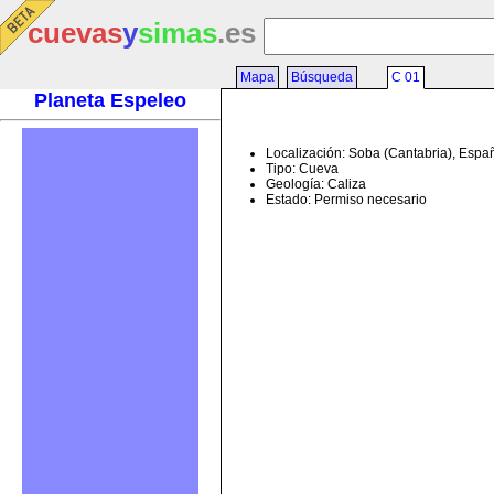
cuevas
y
simas
.es
Mapa
Búsqueda
C 01
Planeta Espeleo
Localización: Soba (Cantabria), Espa
Tipo: Cueva
Geología: Caliza
Estado: Permiso necesario