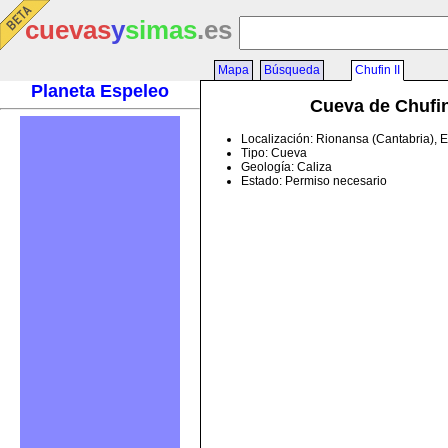
cuevas
y
simas
.es
Mapa
Búsqueda
Chufin II
Planeta Espeleo
Cueva de Chufin
Localización: Rionansa (Cantabria), 
Tipo: Cueva
Geología: Caliza
Estado: Permiso necesario