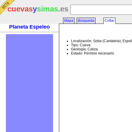
cuevas
y
simas
.es
Mapa
Búsqueda
Cofiar
Planeta Espeleo
Localización: Soba (Cantabria), Espa
Tipo: Cueva
Geología: Caliza
Estado: Permiso necesario