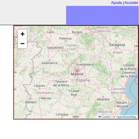
Ayuda
|
Acceder
+
−
Leaflet
|
©
OpenStreetMap