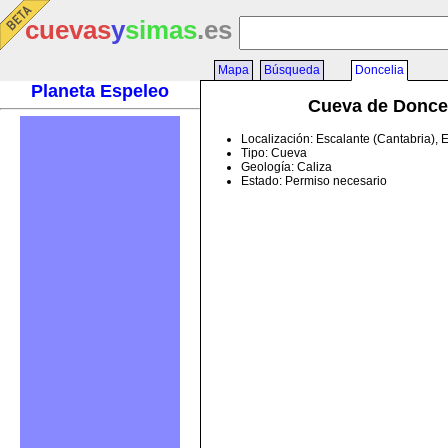
cuevas
y
simas
.es
Mapa
Búsqueda
Doncelia
Planeta Espeleo
Cueva de Donce
Localización: Escalante (Cantabria),
Tipo: Cueva
Geología: Caliza
Estado: Permiso necesario