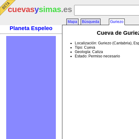
cuevas
y
simas
.es
Mapa
Búsqueda
Guriezo
Planeta Espeleo
Cueva de Gurie
Localización: Guriezo (Cantabria), E
Tipo: Cueva
Geología: Caliza
Estado: Permiso necesario