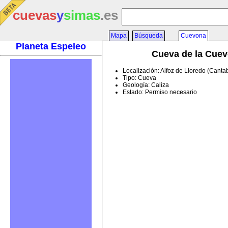
cuevas
y
simas
.es
Mapa
Búsqueda
Cuevona
Planeta Espeleo
Cueva de la Cue
Localización: Alfoz de Lloredo (Canta
Tipo: Cueva
Geología: Caliza
Estado: Permiso necesario