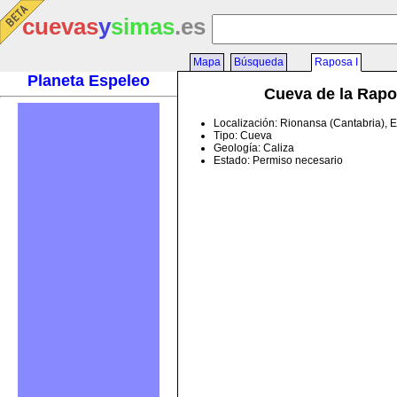
cuevas
y
simas
.es
Mapa
Búsqueda
Raposa I
Planeta Espeleo
Cueva de la Rapo
Localización: Rionansa (Cantabria), 
Tipo: Cueva
Geología: Caliza
Estado: Permiso necesario