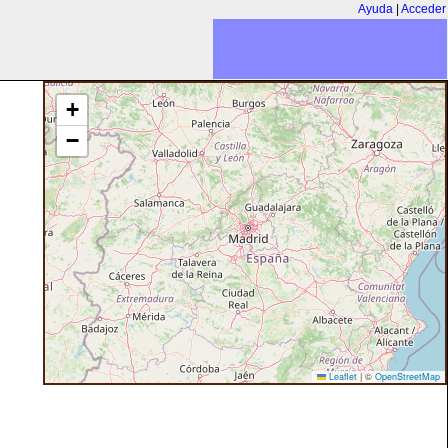
Ayuda
|
Acceder
+
−
Leaflet
|
©
OpenStreetMap