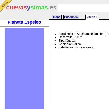
cuevas
y
simas
.es
Mapa
Búsqueda
Virgen III
Planeta Espeleo
Localización: Solórzano (Cantabria),
Desarrollo: 100 m
Tipo: Cueva
Geología: Caliza
Estado: Permiso necesario