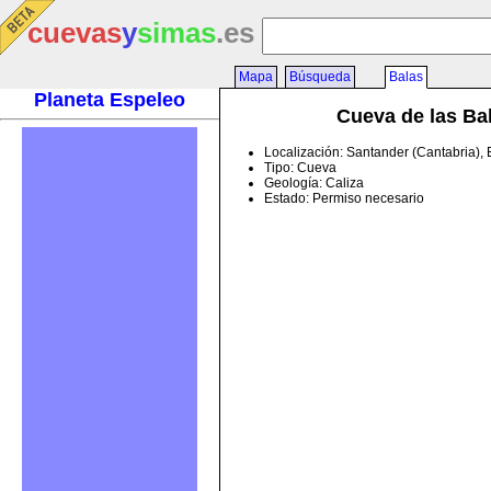
cuevas
y
simas
.es
Mapa
Búsqueda
Balas
Planeta Espeleo
Cueva de las Ba
Localización: Santander (Cantabria),
Tipo: Cueva
Geología: Caliza
Estado: Permiso necesario