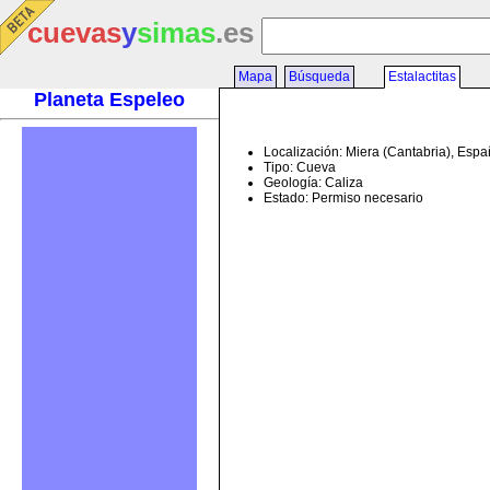
cuevas
y
simas
.es
Mapa
Búsqueda
Estalactitas
Planeta Espeleo
Localización: Miera (Cantabria), Esp
Tipo: Cueva
Geología: Caliza
Estado: Permiso necesario