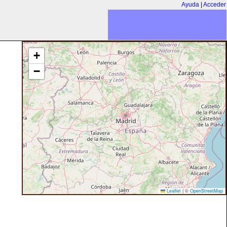
Ayuda
|
Acceder
+
−
Leaflet
|
©
OpenStreetMap