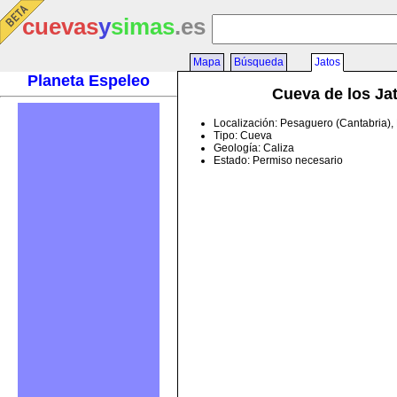
cuevas
y
simas
.es
Mapa
Búsqueda
Jatos
Planeta Espeleo
Cueva de los Ja
Localización: Pesaguero (Cantabria)
Tipo: Cueva
Geología: Caliza
Estado: Permiso necesario