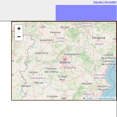
Ayuda
|
Acceder
+
−
Leaflet
|
©
OpenStreetMap