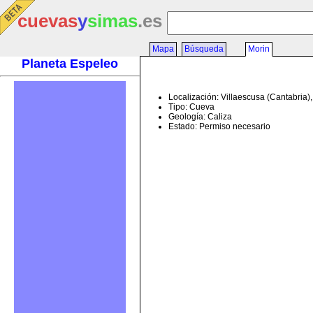
cuevas
y
simas
.es
Mapa
Búsqueda
Morin
Planeta Espeleo
Localización: Villaescusa (Cantabria)
Tipo: Cueva
Geología: Caliza
Estado: Permiso necesario