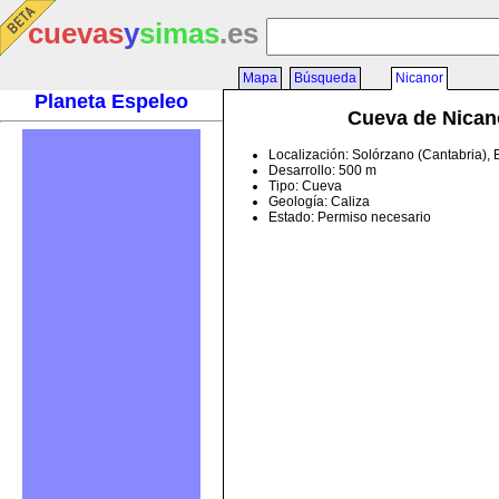
cuevas
y
simas
.es
Mapa
Búsqueda
Nicanor
Planeta Espeleo
Cueva de Nican
Localización: Solórzano (Cantabria),
Desarrollo: 500 m
Tipo: Cueva
Geología: Caliza
Estado: Permiso necesario