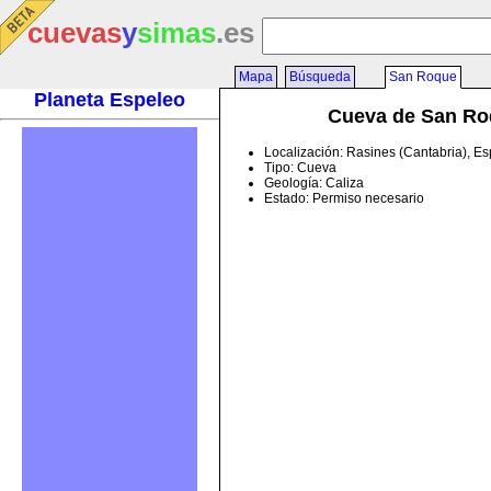
cuevas
y
simas
.es
Mapa
Búsqueda
San Roque
Planeta Espeleo
Cueva de San Ro
Localización: Rasines (Cantabria), E
Tipo: Cueva
Geología: Caliza
Estado: Permiso necesario