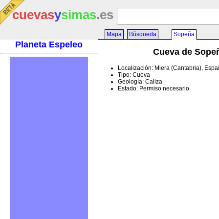
cuevas
y
simas
.es
Mapa
Búsqueda
Sopeña
Planeta Espeleo
Cueva de Sope
Localización: Miera (Cantabria), Esp
Tipo: Cueva
Geología: Caliza
Estado: Permiso necesario