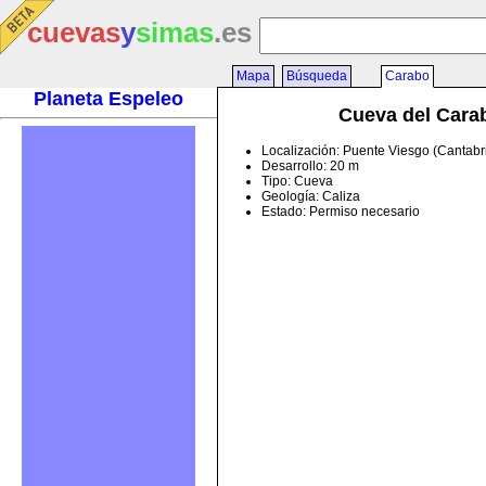
cuevas
y
simas
.es
Mapa
Búsqueda
Carabo
Planeta Espeleo
Cueva del Cara
Localización: Puente Viesgo (Cantabr
Desarrollo: 20 m
Tipo: Cueva
Geología: Caliza
Estado: Permiso necesario