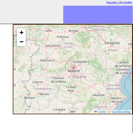
Ayuda
|
Acceder
+
−
Leaflet
|
©
OpenStreetMap