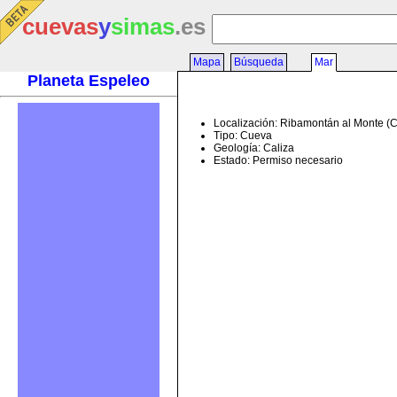
cuevas
y
simas
.es
Mapa
Búsqueda
Mar
Planeta Espeleo
Localización: Ribamontán al Monte (
Tipo: Cueva
Geología: Caliza
Estado: Permiso necesario