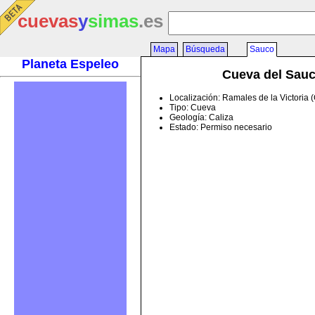
cuevas
y
simas
.es
Mapa
Búsqueda
Sauco
Planeta Espeleo
Cueva del Sau
Localización: Ramales de la Victoria 
Tipo: Cueva
Geología: Caliza
Estado: Permiso necesario