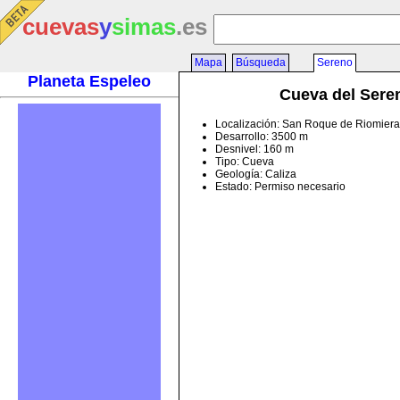
cuevas
y
simas
.es
Mapa
Búsqueda
Sereno
Planeta Espeleo
Cueva del Sere
Localización: San Roque de Riomiera
Desarrollo: 3500 m
Desnivel: 160 m
Tipo: Cueva
Geología: Caliza
Estado: Permiso necesario