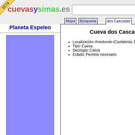
cuevas
y
simas
.es
Mapa
Búsqueda
dos Cascadas
Planeta Espeleo
Cueva dos Casca
Localización: Arredondo (Cantabria),
Tipo: Cueva
Geología: Caliza
Estado: Permiso necesario