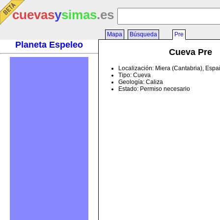
cuevas
y
simas
.es
Mapa
Búsqueda
Pre
Planeta Espeleo
Cueva Pre
Localización: Miera (Cantabria), Esp
Tipo: Cueva
Geología: Caliza
Estado: Permiso necesario