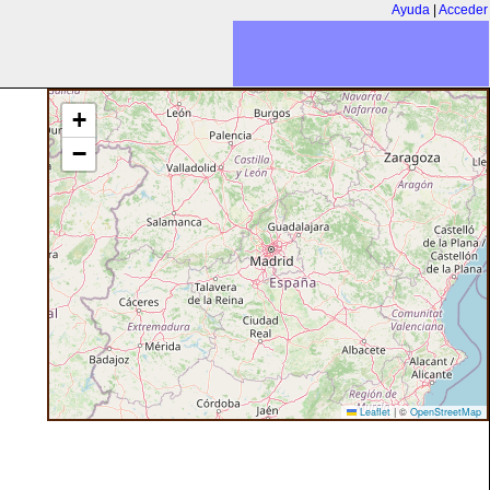
Ayuda
|
Acceder
+
−
Leaflet
|
©
OpenStreetMap