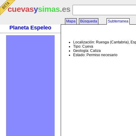
cuevas
y
simas
.es
Mapa
Búsqueda
Subterranea
Planeta Espeleo
Localización: Ruesga (Cantabria), E
Tipo: Cueva
Geología: Caliza
Estado: Permiso necesario