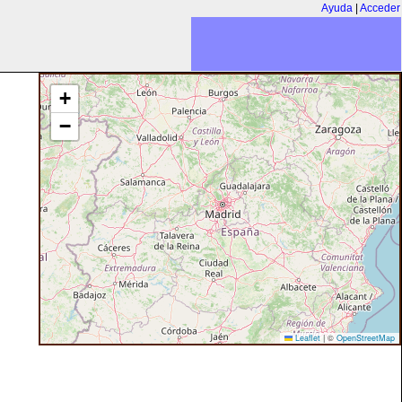
Ayuda
|
Acceder
+
−
Leaflet
|
©
OpenStreetMap