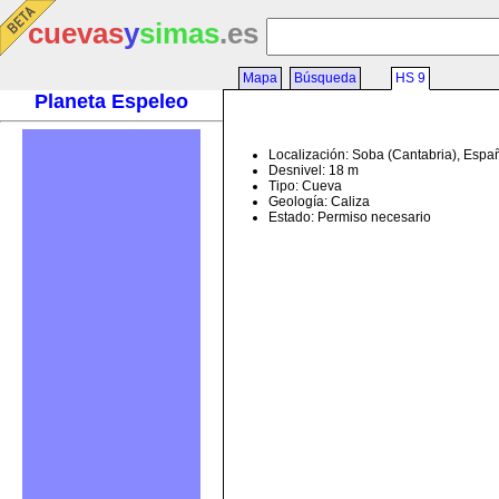
cuevas
y
simas
.es
Mapa
Búsqueda
HS 9
Planeta Espeleo
Localización: Soba (Cantabria), Espa
Desnivel: 18 m
Tipo: Cueva
Geología: Caliza
Estado: Permiso necesario