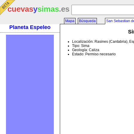
cuevas
y
simas
.es
Mapa
Búsqueda
San Sebastian d
Planeta Espeleo
Si
Localización: Rasines (Cantabria), E
Tipo: Sima
Geología: Caliza
Estado: Permiso necesario