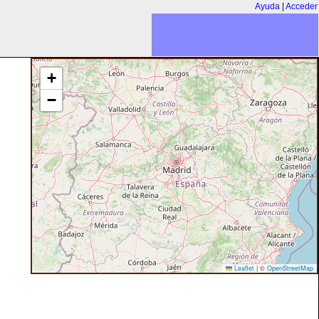
Ayuda
|
Acceder
+
−
Leaflet
|
©
OpenStreetMap