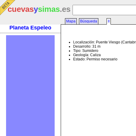
cuevas
y
simas
.es
Mapa
Búsqueda
II
Planeta Espeleo
Localización: Puente Viesgo (Cantabr
Desarrollo: 31 m
Tipo: Sumidero
Geología: Caliza
Estado: Permiso necesario