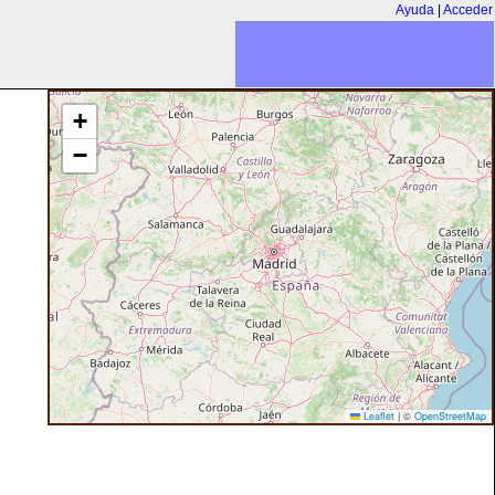
Ayuda
|
Acceder
+
−
Leaflet
|
©
OpenStreetMap