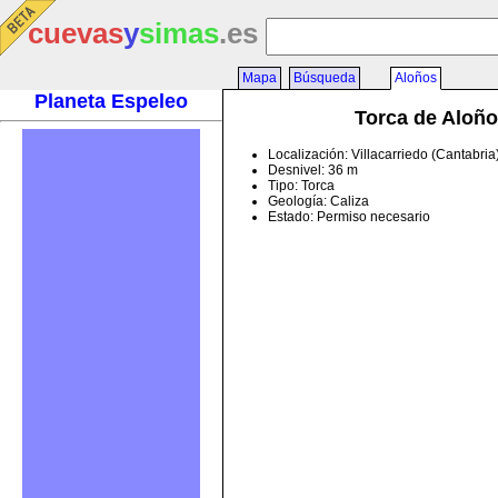
cuevas
y
simas
.es
Mapa
Búsqueda
Aloños
Planeta Espeleo
Torca de Aloñ
Localización: Villacarriedo (Cantabri
Desnivel: 36 m
Tipo: Torca
Geología: Caliza
Estado: Permiso necesario