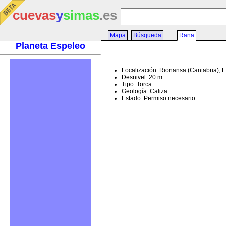
cuevas
y
simas
.es
Mapa
Búsqueda
Rana
Planeta Espeleo
Localización: Rionansa (Cantabria), 
Desnivel: 20 m
Tipo: Torca
Geología: Caliza
Estado: Permiso necesario