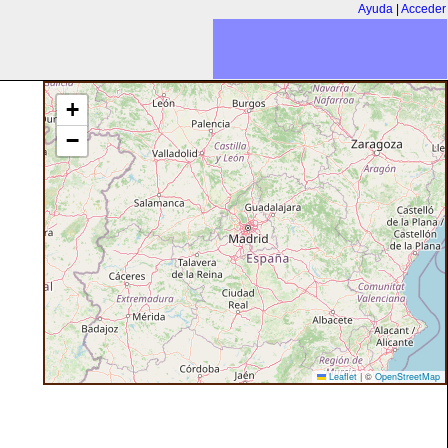
Ayuda
|
Acceder
+
−
Leaflet
|
©
OpenStreetMap