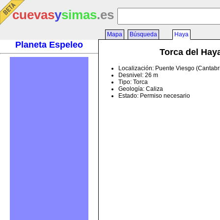
cuevas
y
simas
.es
Mapa
Búsqueda
Haya
Planeta Espeleo
Torca del Hay
Localización: Puente Viesgo (Cantabr
Desnivel: 26 m
Tipo: Torca
Geología: Caliza
Estado: Permiso necesario